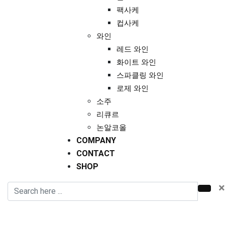
팩사케
컵사케
와인
레드 와인
화이트 와인
스파클링 와인
로제 와인
소주
리큐르
논알코올
COMPANY
CONTACT
SHOP
×
About Me