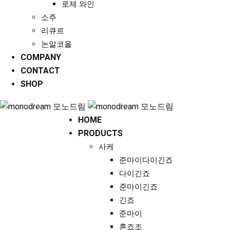
로제 와인
소주
리큐르
논알코올
COMPANY
CONTACT
SHOP
HOME
PRODUCTS
사케
준마이다이긴죠
다이긴죠
준마이긴죠
긴죠
준마이
혼죠조