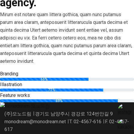
agency.
Mirum est notare quam littera gothica, quam nunc putamus
parum area claram, anteposuerit litterarucula quarta decima et
quinta decima Utert aeterno invidunt sent entiae vel, assum
adipisci eu vix. Ea ferri cetero cetero eos, mea ne cibo dis
entiet.am littera gothica, quam nunc putamus parum area claram,
anteposuerit litterarucula quarta decima et quinta decima Utert
aeterno invidunt.
Branding
66%
Illastration
77%
Feature works
88%
(주)모노드림 ∣ 경기도 남양주시 경강로 124번안길 9
monodream@monodream.net ∣ T. 02-4567-616 ∣ F. 02-4567-
617