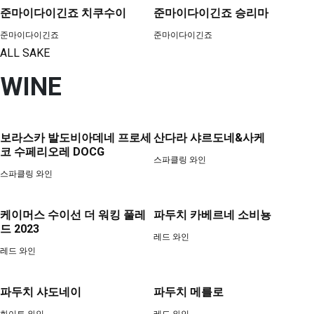
준마이다이긴죠 치쿠수이
준마이다이긴죠 승리마
준마이다이긴죠
준마이다이긴죠
ALL SAKE
WINE
보라스카 발도비아데네 프로세
산다라 샤르도네&사케
코 수페리오레 DOCG
스파클링 와인
스파클링 와인
케이머스 수이선 더 워킹 풀레
파두치 카베르네 소비뇽
드 2023
레드 와인
레드 와인
파두치 샤도네이
파두치 메를로