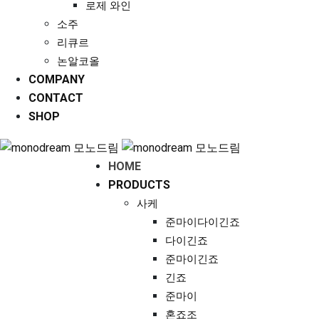
로제 와인
소주
리큐르
논알코올
COMPANY
CONTACT
SHOP
HOME
PRODUCTS
사케
준마이다이긴죠
다이긴죠
준마이긴죠
긴죠
준마이
혼죠조