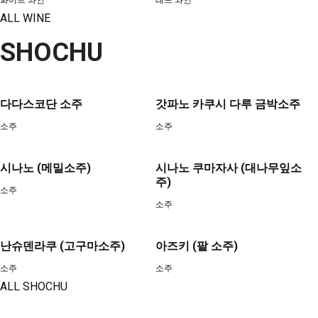
화이트 와인
레드 와인
ALL WINE
SHOCHU
다다스코단 소주
갓파노 카쿠시 다루 금박소주
소주
소주
시나노 (메밀소주)
시나노 쿠마자사 (대나무잎소
주)
소주
소주
난슈덴라쿠 (고구마소주)
아즈키 (팥 소주)
소주
소주
ALL SHOCHU