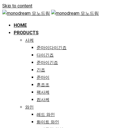
Skip to content
HOME
PRODUCTS
사케
준마이다이긴죠
다이긴죠
준마이긴죠
긴죠
준마이
혼죠조
팩사케
컵사케
와인
레드 와인
화이트 와인