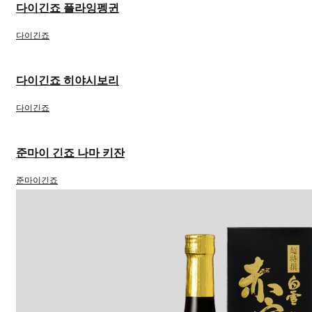
다이긴죠 플라잉펭귄
다이긴죠
다이긴죠 히야시보리
다이긴죠
준마이 긴죠 나마 키잔
준마이긴죠