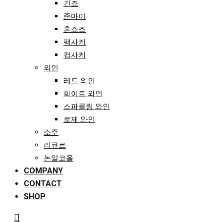
긴죠
준마이
혼죠조
팩사케
컵사케
와인
레드 와인
화이트 와인
스파클링 와인
로제 와인
소주
리큐르
논알코올
COMPANY
CONTACT
SHOP