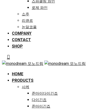
스파클링 와인
로제 와인
소주
리큐르
논알코올
COMPANY
CONTACT
SHOP
HOME
PRODUCTS
사케
준마이다이긴죠
다이긴죠
준마이긴죠