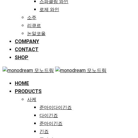
스파클링 와인
로제 와인
소주
리큐르
논알코올
COMPANY
CONTACT
SHOP
HOME
PRODUCTS
사케
준마이다이긴죠
다이긴죠
준마이긴죠
긴죠