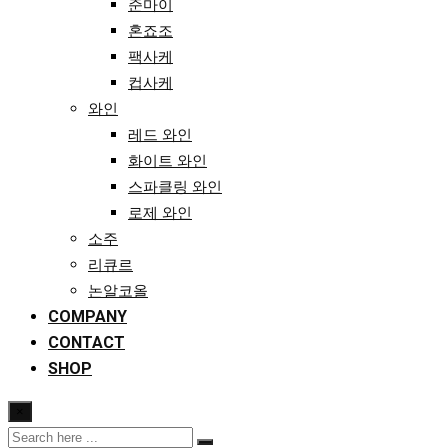
준마이
혼죠조
팩사케
컵사케
와인
레드 와인
화이트 와인
스파클링 와인
로제 와인
소주
리큐르
논알코올
COMPANY
CONTACT
SHOP
×