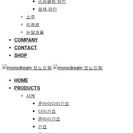
스파클링 와인
로제 와인
소주
리큐르
논알코올
COMPANY
CONTACT
SHOP
HOME
PRODUCTS
사케
준마이다이긴죠
다이긴죠
준마이긴죠
긴죠