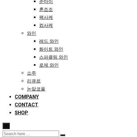
준마이
혼죠조
팩사케
컵사케
와인
레드 와인
화이트 와인
스파클링 와인
로제 와인
소주
리큐르
논알코올
COMPANY
CONTACT
SHOP
×