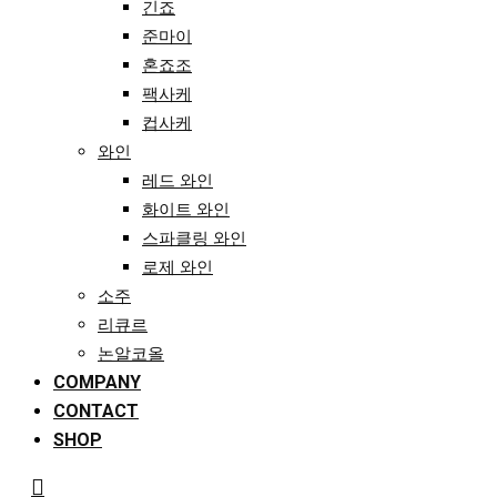
긴죠
준마이
혼죠조
팩사케
컵사케
와인
레드 와인
화이트 와인
스파클링 와인
로제 와인
소주
리큐르
논알코올
COMPANY
CONTACT
SHOP