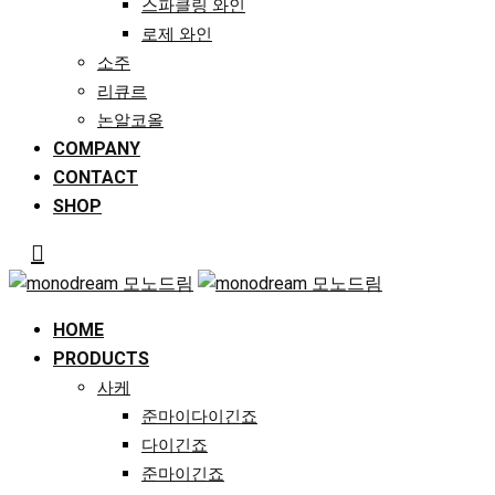
스파클링 와인
로제 와인
소주
리큐르
논알코올
COMPANY
CONTACT
SHOP
HOME
PRODUCTS
사케
준마이다이긴죠
다이긴죠
준마이긴죠