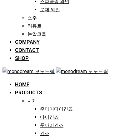
스파클링 와인
로제 와인
소주
리큐르
논알코올
COMPANY
CONTACT
SHOP
HOME
PRODUCTS
사케
준마이다이긴죠
다이긴죠
준마이긴죠
긴죠