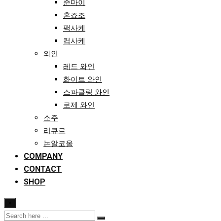
준마이
혼죠조
팩사케
컵사케
와인
레드 와인
화이트 와인
스파클링 와인
로제 와인
소주
리큐르
논알코올
COMPANY
CONTACT
SHOP
×