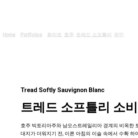
트레드 소프틀리 소비뇽
Home
>
Portfolios
>
화이트
,
호주
,
트레드 소프틀리
,
와인
>
트레
Tread Softly Sauvignon Blanc
트레드 소프틀리 소
호주 빅토리아주와 남오스트레일리아 경계의 비옥한 
대지가 더워지기 전, 이른 아침의 이슬 속에서 수확 하