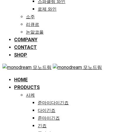
스파클링 와인
로제 와인
소주
리큐르
논알코올
COMPANY
CONTACT
SHOP
HOME
PRODUCTS
사케
준마이다이긴죠
다이긴죠
준마이긴죠
긴죠