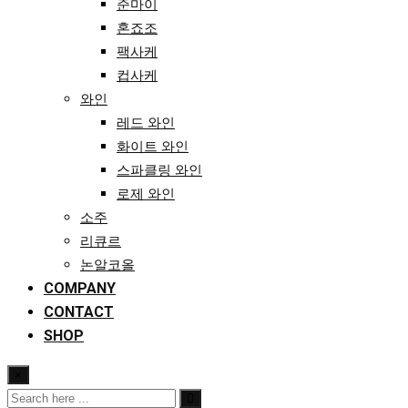
준마이
혼죠조
팩사케
컵사케
와인
레드 와인
화이트 와인
스파클링 와인
로제 와인
소주
리큐르
논알코올
COMPANY
CONTACT
SHOP
×