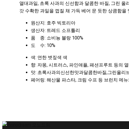
열대과일, 초록 사과의 신선함과 달콤한 바질, 그린 올
갓 수확한 과일을 껍질 채 가득 베어 문 듯한 상큼함을 
원산지: 호주 빅토리아
생산자: 트레드 소프틀리
품 종: 소비뇽 블랑 100%
도 수: 10%
색: 연한 볏짚색 색
향: 자몽, 시트러스, 파인애플, 패션프루트 등의 
맛: 초록사과의신선한맛과달콤한바질,그린올리브, 
페어링: 해산물 파스타, 크림 수프 등 브런치 메