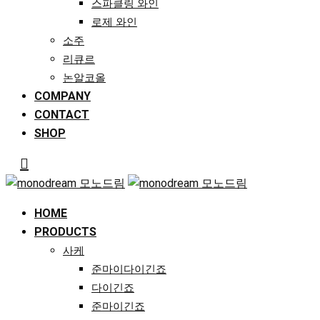
스파클링 와인
로제 와인
소주
리큐르
논알코올
COMPANY
CONTACT
SHOP
HOME
PRODUCTS
사케
준마이다이긴죠
다이긴죠
준마이긴죠