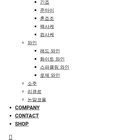
긴죠
준마이
혼죠조
팩사케
컵사케
와인
레드 와인
화이트 와인
스파클링 와인
로제 와인
소주
리큐르
논알코올
COMPANY
CONTACT
SHOP