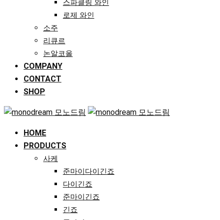
스파클링 와인
로제 와인
소주
리큐르
논알코올
COMPANY
CONTACT
SHOP
HOME
PRODUCTS
사케
준마이다이긴죠
다이긴죠
준마이긴죠
긴죠