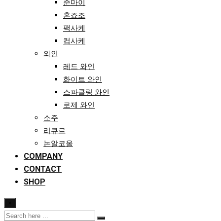
준마이
혼죠조
팩사케
컵사케
와인
레드 와인
화이트 와인
스파클링 와인
로제 와인
소주
리큐르
논알코올
COMPANY
CONTACT
SHOP
×