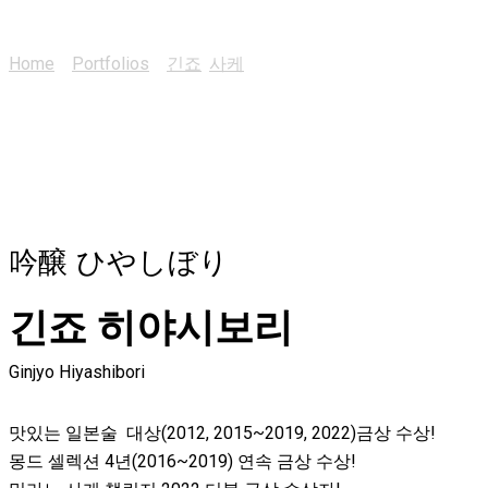
긴죠 히야시보리
Home
>
Portfolios
>
긴죠
,
사케
>
긴죠 히야시보리
吟醸 ひやしぼり
긴죠 히야시보리
Ginjyo Hiyashibori
맛있는 일본술 대상(2012, 2015~2019, 2022)금상 수상!
몽드 셀렉션 4년(2016~2019) 연속 금상 수상!