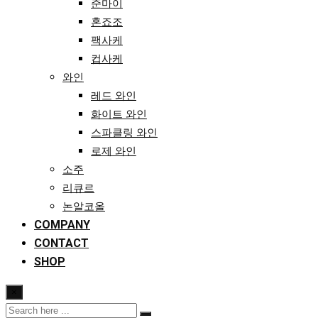
준마이
혼죠조
팩사케
컵사케
와인
레드 와인
화이트 와인
스파클링 와인
로제 와인
소주
리큐르
논알코올
COMPANY
CONTACT
SHOP
×