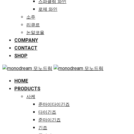
스파클링 와인
로제 와인
소주
리큐르
논알코올
COMPANY
CONTACT
SHOP
HOME
PRODUCTS
사케
준마이다이긴죠
다이긴죠
준마이긴죠
긴죠