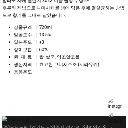
밀라노 사케 챌린지 2022 더블 금상 수상자!
후루티 제법으로 나마사케를 병에 담은 후에
열살균하는 방법
으로 향기를 그대로 담았습니다.
상품규격 | 720ml
알콜도수 | 13.5%
일본주도 | +3
정미보합 | 60%
원 재 료 | 쌀, 쌀국, 양조알코올
생산지역 | 효고현 고니시주조 (시라유키)
음용온도
(주)모노드림 ∣ 경기도 남양주시 경강로 124번안길 9