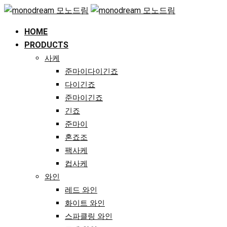
Skip
to
HOME
content
PRODUCTS
사케
준마이다이긴죠
다이긴죠
준마이긴죠
긴죠
준마이
혼죠조
팩사케
컵사케
와인
레드 와인
화이트 와인
스파클링 와인