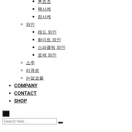
혼죠조
팩사케
컵사케
와인
레드 와인
화이트 와인
스파클링 와인
로제 와인
소주
리큐르
논알코올
COMPANY
CONTACT
SHOP
×