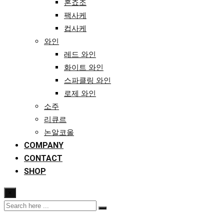
혼죠조
팩사케
컵사케
와인
레드 와인
화이트 와인
스파클링 와인
로제 와인
소주
리큐르
논알코올
COMPANY
CONTACT
SHOP
×