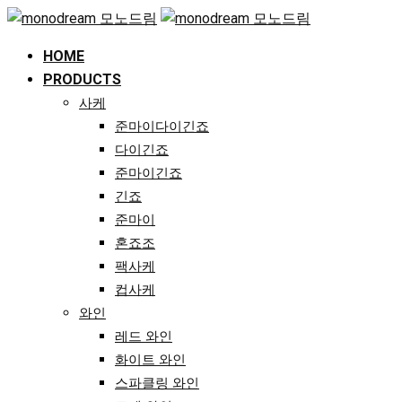
Skip
to
HOME
content
PRODUCTS
사케
준마이다이긴죠
다이긴죠
준마이긴죠
긴죠
준마이
혼죠조
팩사케
컵사케
와인
레드 와인
화이트 와인
스파클링 와인