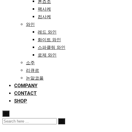
혼죠조
팩사케
컵사케
와인
레드 와인
화이트 와인
스파클링 와인
로제 와인
소주
리큐르
논알코올
COMPANY
CONTACT
SHOP
×