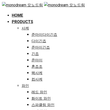
Skip
to
HOME
content
PRODUCTS
사케
준마이다이긴죠
다이긴죠
준마이긴죠
긴죠
준마이
혼죠조
팩사케
컵사케
와인
레드 와인
화이트 와인
스파클링 와인