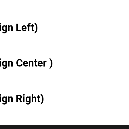
gn Left)
ign Center )
ign Right)