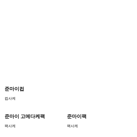
준마이컵
컵사케
준마이 고메다케팩
준마이팩
팩사케
팩사케