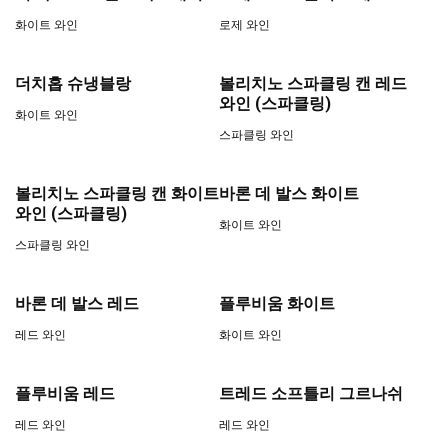
화이트 와인
로제 와인
더치홉 슈냉블랑
볼리치노 스파클링 캔 레드
와인 (스파클링)
화이트 와인
스파클링 와인
볼리치노 스파클링 캔 화이트
바론 데 발스 화이트
와인 (스파클링)
화이트 와인
스파클링 와인
바론 데 발스 레드
플루비움 화이트
레드 와인
화이트 와인
플루비움 레드
트레드 소프틀리 그르나쉬
레드 와인
레드 와인