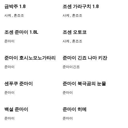
금박주 1.8
조센 가라구치 1.8
사케
,
혼죠조
사케
,
혼죠조
조센 준마이 1.8L
조센 오토코
준마이
사케
,
혼죠조
준마이 호시노모노가타리
준마이 긴죠 나마 키잔
준마이
준마이긴죠
센푸쿠 준마이
준마이 북극곰의 눈물
준마이
준마이
백설 준마이
준마이 히메
준마이
준마이