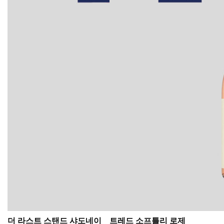
더 라스트 스탠드 샤도네이
트레드 소프틀리 로제