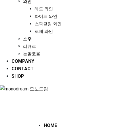
와인
레드 와인
화이트 와인
스파클링 와인
로제 와인
소주
리큐르
논알코올
COMPANY
CONTACT
SHOP
HOME