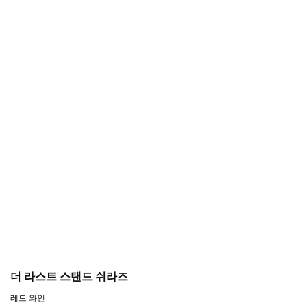
더 라스트 스탠드 쉬라즈
레드 와인