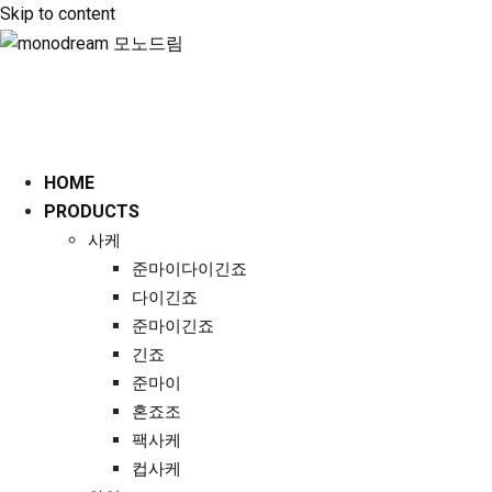
Skip to content
HOME
PRODUCTS
사케
준마이다이긴죠
다이긴죠
준마이긴죠
긴죠
준마이
혼죠조
팩사케
컵사케